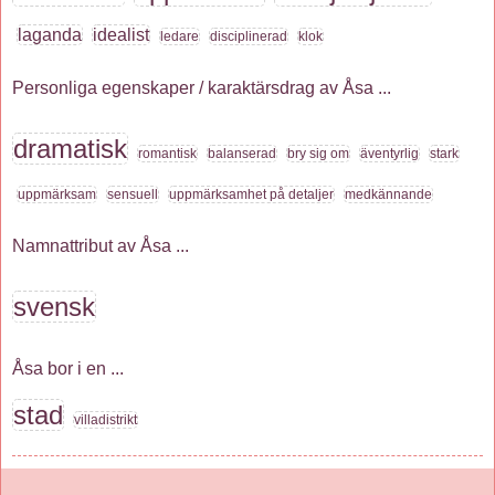
laganda
idealist
ledare
disciplinerad
klok
Personliga egenskaper / karaktärsdrag av Åsa ...
dramatisk
romantisk
balanserad
bry sig om
äventyrlig
stark
uppmärksam
sensuell
uppmärksamhet på detaljer
medkännande
Namnattribut av Åsa ...
svensk
Åsa bor i en ...
stad
villadistrikt