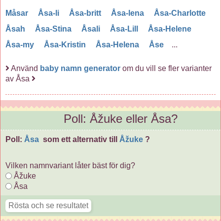
Måsar
Åsa-li
Åsa-britt
Åsa-lena
Åsa-Charlotte
Åsah
Åsa-Stina
Åsali
Åsa-Lill
Åsa-Helene
Åsa-my
Åsa-Kristin
Åsa-Helena
Åse
...
Använd
baby namn generator
om du vill se fler varianter
av Åsa
Poll: Åžuke eller Åsa?
Poll:
Åsa
som ett alternativ till
Åžuke
?
Vilken namnvariant låter bäst för dig?
Åžuke
Åsa