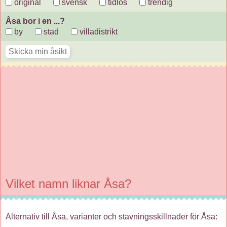
original
svensk
tidlös
trendig
Åsa bor i en ...?
by
stad
villadistrikt
Vilket namn liknar Åsa?
Alternativ till Åsa, varianter och stavningsskillnader för Åsa: