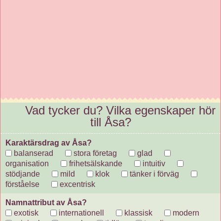
Vad tycker du? Vilka egenskaper hör
till Åsa?
Karaktärsdrag av Åsa?
balanserad
stora företag
glad
organisation
frihetsälskande
intuitiv
stödjande
mild
klok
tänker i förväg
förståelse
excentrisk
Namnattribut av Åsa?
exotisk
internationell
klassisk
modern