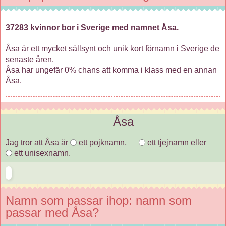
37283 kvinnor bor i Sverige med namnet Åsa.
Åsa är ett mycket sällsynt och unik kort förnamn i Sverige de
senaste åren.
Åsa har ungefär 0% chans att komma i klass med en annan
Åsa.
Åsa
Jag tror att Åsa är
ett pojknamn,
ett tjejnamn eller
ett unisexnamn.
Namn som passar ihop: namn som
passar med Åsa?