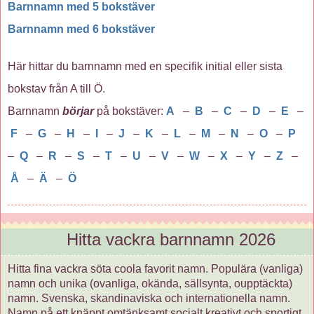
Barnnamn med 5 bokstäver
Barnnamn med 6 bokstäver
Här hittar du barnnamn med en specifik initial eller sista
bokstav från A till Ö.
Barnnamn
börjar
på bokstäver:
A
–
B
–
C
–
D
–
E
–
F
–
G
–
H
–
I
–
J
–
K
–
L
–
M
–
N
–
O
–
P
–
Q
–
R
–
S
–
T
–
U
–
V
–
W
–
X
–
Y
–
Z
–
Å
–
Ä
–
Ö
Hitta vackra barnnamn 2026
Hitta fina vackra söta coola favorit namn. Populära (vanliga)
namn och unika (ovanliga, okända, sällsynta, oupptäckta)
namn. Svenska, skandinaviska och internationella namn.
Namn på ett knäppt omtänksamt socialt kreativt och sportigt