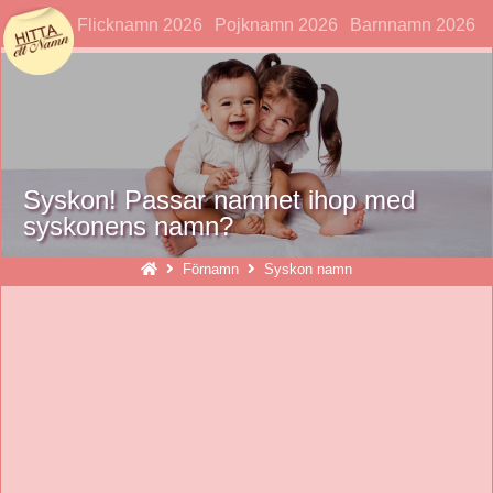
hittaettnamn
Flicknamn 2026
Pojknamn 2026
Barnnamn 2026
Syskon! Passar namnet ihop med
syskonens namn?
Förnamn
Syskon namn