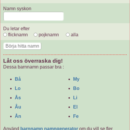
Namn syskon
Du letar efter
flicknamn
pojknamn
alla
Låt oss överraska dig!
Dessa barnnamn passar bra
:
Bå
My
Lo
Bo
Ås
Li
Âu
El
Ån
Fe
Använd
barnnamn namngenerator
om du vill se fler