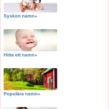
Syskon namn»
Hitta ett namn»
Populära namn»