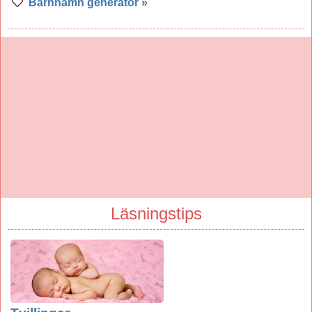
Barnnamn generator »
Läsningstips