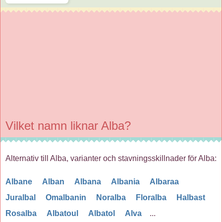
Vilket namn liknar Alba?
Alternativ till Alba, varianter och stavningsskillnader för Alba:
Albane
Alban
Albana
Albania
Albaraa
Juralbal
Omalbanin
Noralba
Floralba
Halbast
Rosalba
Albatoul
Albatol
Alva
...