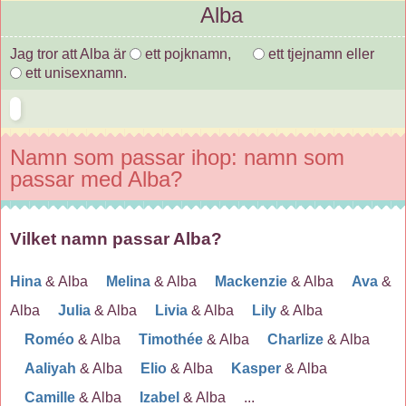
Alba
Jag tror att Alba är
ett pojknamn,
ett tjejnamn eller
ett unisexnamn.
Namn som passar ihop: namn som
passar med Alba?
Vilket namn passar Alba?
Hina
& Alba
Melina
& Alba
Mackenzie
& Alba
Ava
&
Alba
Julia
& Alba
Livia
& Alba
Lily
& Alba
Roméo
& Alba
Timothée
& Alba
Charlize
& Alba
Aaliyah
& Alba
Elio
& Alba
Kasper
& Alba
Camille
& Alba
Izabel
& Alba ...