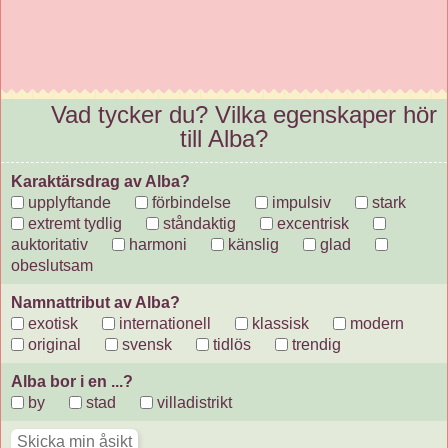
Vad tycker du? Vilka egenskaper hör
till Alba?
Karaktärsdrag av Alba?
upplyftande
förbindelse
impulsiv
stark
extremt tydlig
ståndaktig
excentrisk
auktoritativ
harmoni
känslig
glad
obeslutsam
Namnattribut av Alba?
exotisk
internationell
klassisk
modern
original
svensk
tidlös
trendig
Alba bor i en ...?
by
stad
villadistrikt