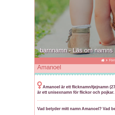
barnnamn - Läs om namns 
För
Amanoel
Amanoel är ett flicknamn/tjejnamn (
är ett unisexnamn för flickor och pojkar.
Vad betyder mitt namn Amanoel? Vad b