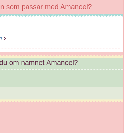
mn som passar med Amanoel?
n?
 du om namnet Amanoel?