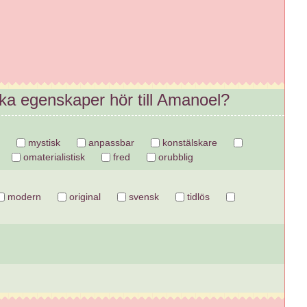
lka egenskaper hör till Amanoel?
mystisk
anpassbar
konstälskare
omaterialistisk
fred
orubblig
modern
original
svensk
tidlös