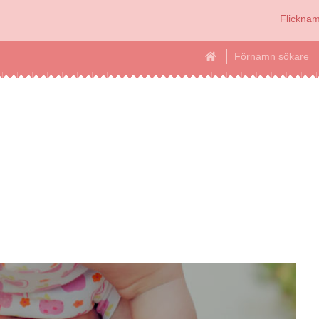
Flickna
Förnamn sökare