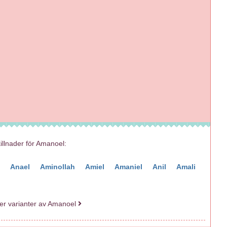
killnader för Amanoel:
l
Anael
Aminollah
Amiel
Amaniel
Anil
Amali
fler varianter av Amanoel