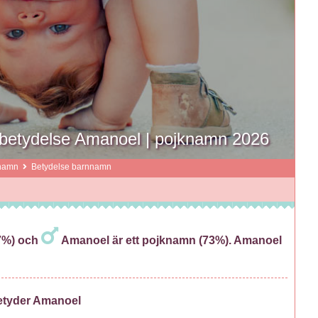
betydelse Amanoel | pojknamn 2026
namn
Betydelse barnnamn
27%) och
Amanoel är ett pojknamn (73%). Amanoel
etyder Amanoel