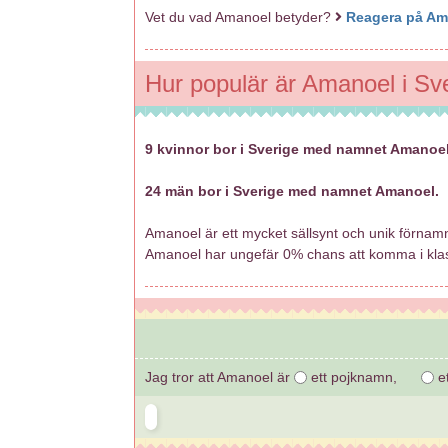
Vet du vad Amanoel betyder?
Reagera på Am
Hur populär är Amanoel i Sv
9 kvinnor bor i Sverige med namnet Amanoel
24 män bor i Sverige med namnet Amanoel.
Amanoel är ett mycket sällsynt och unik förnamn
Amanoel har ungefär 0% chans att komma i kl
Jag tror att Amanoel är
ett pojknamn,
et