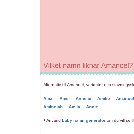
Vilket namn liknar Amanoel?
Alternativ till Amanoel, varianter och stavningss
Amal
Amel
Annelie
Amilio
Amanue
Aminolah
Amila
Annie
...
Använd
baby namn generator
om du vill se 