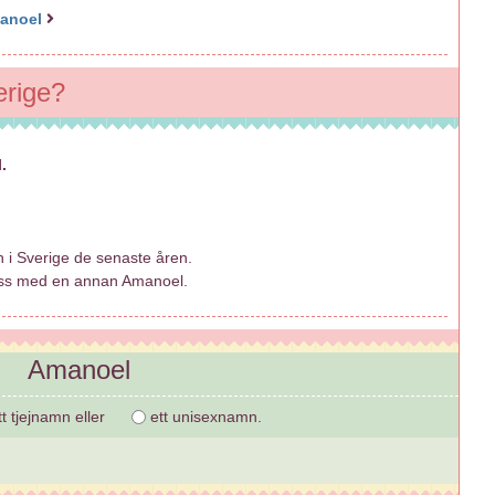
anoel
erige?
.
 i Sverige de senaste åren.
ass med en annan Amanoel.
Amanoel
t tjejnamn eller
ett unisexnamn.