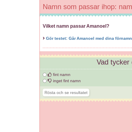
Namn som passar ihop: na
Vilket namn passar Amanoel?
Gör testet: Går Amanoel med dina förnam
Vad tycker
fint namn
inget fint namn