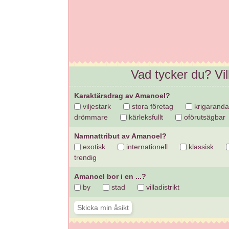
Vad tycker du? Vi
Karaktärsdrag av Amanoel?
viljestark
stora företag
krigaranda
drömmare
kärleksfullt
oförutsägbar
Namnattribut av Amanoel?
exotisk
internationell
klassisk
trendig
Amanoel bor i en ...?
by
stad
villadistrikt