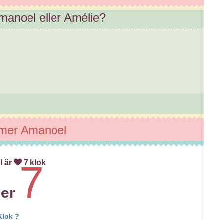
Amanoel eller Amélie?
?
mer Amanoel
l är
7 klok
7
mer
Klok ?