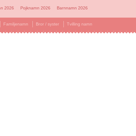
mn 2026
Pojknamn 2026
Barnnamn 2026
Familjenamn
Bror / syster
Tvilling namn