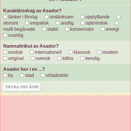
Karaktärsdrag av Asador?
tänker i förväg
omtänksam
upplyftande
storsint
empatisk
andlig
optimistisk
multi begåvade
stabil
konservativ
energi
ovanlig
Namnattribut av Asador?
exotisk
internationell
klassisk
modern
original
svensk
tidlös
trendig
Asador bor i en ...?
by
stad
villadistrikt