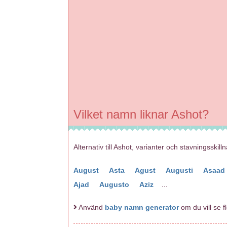
Vilket namn liknar Ashot?
Alternativ till Ashot, varianter och stavningsskill
August
Asta
Agust
Augusti
Asaad
Ajad
Augusto
Aziz
...
Använd
baby namn generator
om du vill se f