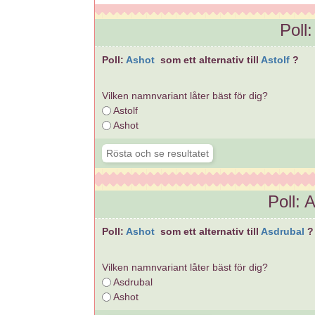
Poll:
Poll:
Ashot
som ett alternativ till
Astolf
?
Vilken namnvariant låter bäst för dig?
Astolf
Ashot
Poll: 
Poll:
Ashot
som ett alternativ till
Asdrubal
?
Vilken namnvariant låter bäst för dig?
Asdrubal
Ashot