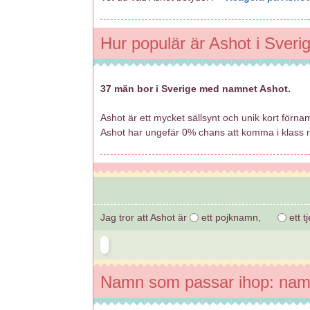
Hur populär är Ashot i Sveri
37 män bor i Sverige med namnet Ashot.
Ashot är ett mycket sällsynt och unik kort förna
Ashot har ungefär 0% chans att komma i klass
Jag tror att Ashot är
ett pojknamn,
ett t
Namn som passar ihop: nam