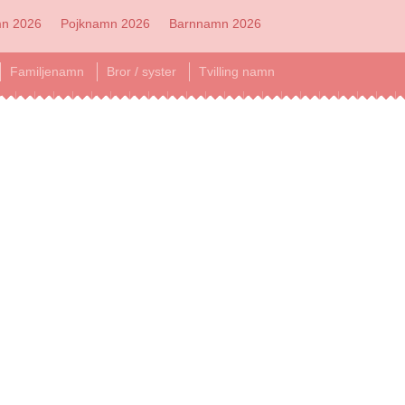
mn 2026
Pojknamn 2026
Barnnamn 2026
Familjenamn
Bror / syster
Tvilling namn