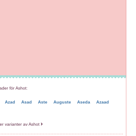
nader för Ashot:
Azad
Asad
Aste
Auguste
Aseda
Azaad
ler varianter av Ashot