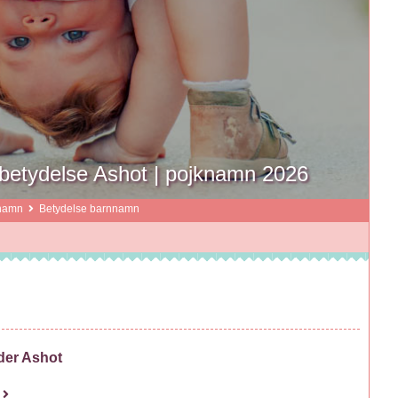
etydelse Ashot | pojknamn 2026
namn
Betydelse barnnamn
der Ashot