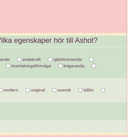
ilka egenskaper hör till Ashot?
jande
andekraft
självförtroende
övertalningsförmåga
krigaranda
modern
original
svensk
tidlös