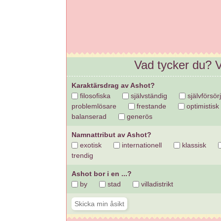
Vad tycker du? V
Karaktärsdrag av Ashot?
filosofiska
självständig
självförsör
problemlösare
frestande
optimistisk
balanserad
generös
Namnattribut av Ashot?
exotisk
internationell
klassisk
trendig
Ashot bor i en ...?
by
stad
villadistrikt