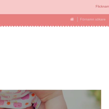
Flickna
Förnamn sökare