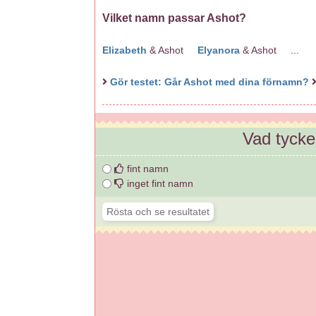
Vilket namn passar Ashot?
Elizabeth
& Ashot
Elyanora
& Ashot ...
Gör testet: Går Ashot med dina förnamn?
Vad tyck
fint namn
inget fint namn