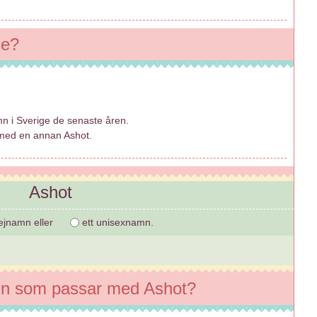
ge?
mn i Sverige de senaste åren.
 med en annan Ashot.
Ashot
jejnamn eller
ett unisexnamn.
n som passar med Ashot?