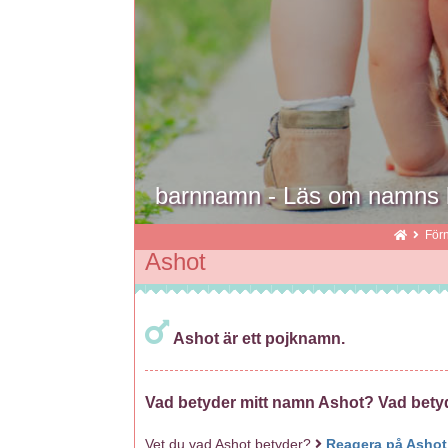
barnnamn - Läs om namns b
För
Ashot
Ashot är ett pojknamn.
Vad betyder mitt namn Ashot? Vad bety
Vet du vad Ashot betyder?
Reagera på Ashot