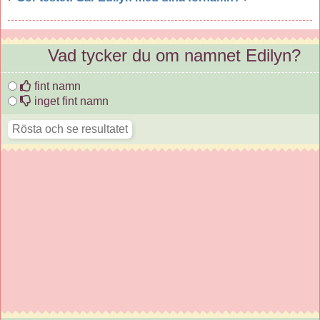
Vad tycker du om namnet Edilyn?
fint namn
inget fint namn