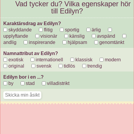
Vad tycker du? Vilka egenskaper hör
till Edilyn?
Karaktärsdrag av Edilyn?
skyddande
flitig
sportig
ärlig
upplyftande
visionär
känslig
avspänd
andlig
inspirerande
hjälpsam
genomtänkt
Namnattribut av Edilyn?
exotisk
internationell
klassisk
modern
original
svensk
tidlös
trendig
Edilyn bor i en ...?
by
stad
villadistrikt