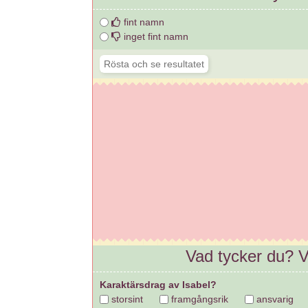
fint namn
inget fint namn
Vad tycker du? Vi
Karaktärsdrag av Isabel?
storsint
framgångsrik
ansvarig