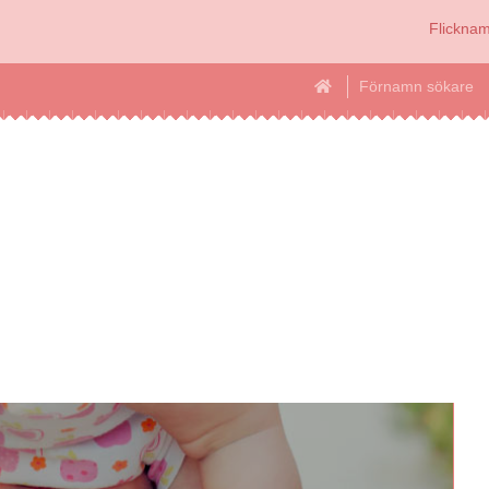
Flickna
Förnamn sökare