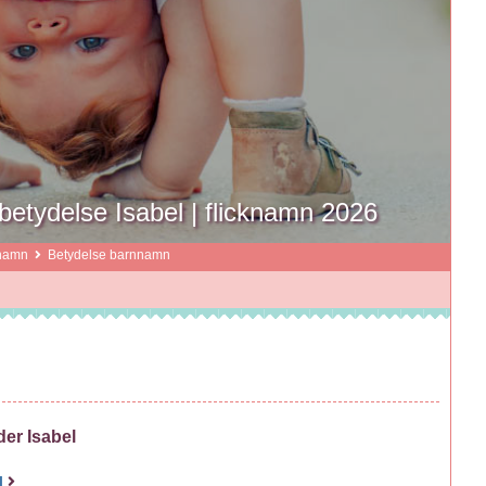
tydelse Isabel | flicknamn 2026
namn
Betydelse barnnamn
der Isabel
l