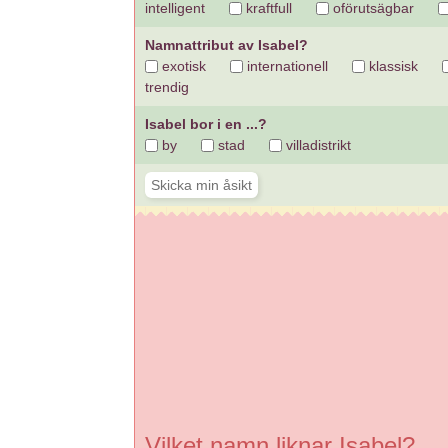
intelligent
kraftfull
oförutsägbar
Namnattribut av Isabel?
exotisk
internationell
klassisk
trendig
Isabel bor i en ...?
by
stad
villadistrikt
Vilket namn liknar Isabel?