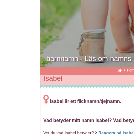
barnnamn - Läs om namns be
För
Isabel
Isabel är ett flicknamn/tjejnamn.
Vad betyder mitt namn Isabel? Vad bety
Vet du vad Isabel betyder?
Reagera på Isabe