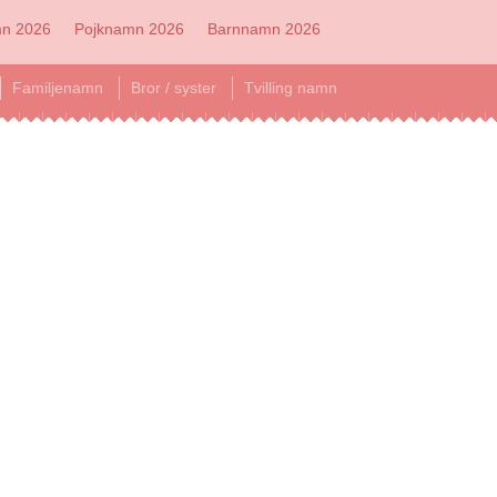
mn 2026
Pojknamn 2026
Barnnamn 2026
Familjenamn
Bror / syster
Tvilling namn