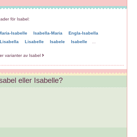
nader för Isabel:
Maria-Isabelle
Isabella-Maria
Engla-Isabella
Lisabella
Lisabelle
Isabele
Isabelle
...
ler varianter av Isabel
Isabel eller Isabelle?