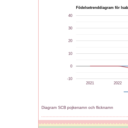
Födelsetrenddiagram för Isab
40
30
20
10
0
-10
2021
2022
Diagram SCB pojkenamn och flicknamn