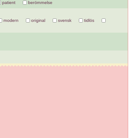
patient
berömmelse
modern
original
svensk
tidlös