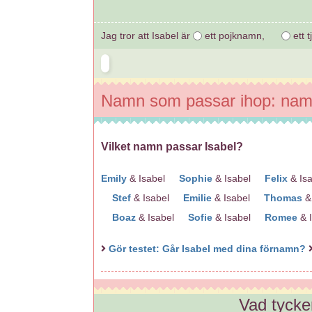
Jag tror att Isabel är
ett pojknamn,
ett 
Namn som passar ihop: nam
Vilket namn passar Isabel?
Emily
& Isabel
Sophie
& Isabel
Felix
& I
Stef
& Isabel
Emilie
& Isabel
Thomas
&
Boaz
& Isabel
Sofie
& Isabel
Romee
& 
Gör testet: Går Isabel med dina förnamn?
Vad tycke