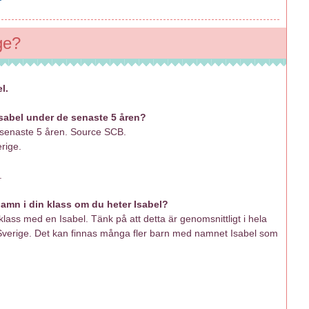
ge?
l.
Isabel under de senaste 5 åren?
e senaste 5 åren. Source SCB.
erige.
.
mn i din klass om du heter Isabel?
lass med en Isabel. Tänk på att detta är genomsnittligt i hela
 Sverige. Det kan finnas många fler barn med namnet Isabel som