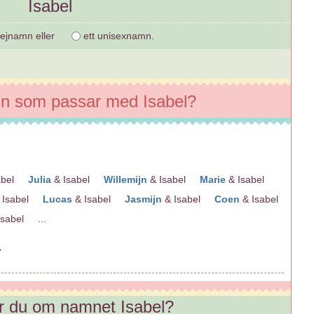
Isabel
tjejnamn eller
ett unisexnamn.
n som passar med Isabel?
sabel
Julia
& Isabel
Willemijn
& Isabel
Marie
& Isabel
 Isabel
Lucas
& Isabel
Jasmijn
& Isabel
Coen
& Isabel
Isabel ...
r du om namnet Isabel?