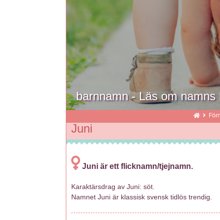
barnnamn - Läs om namns b
För
Juni
Juni är ett flicknamn/tjejnamn.
Karaktärsdrag av Juni: söt.
Namnet Juni är klassisk svensk tidlös trendig.