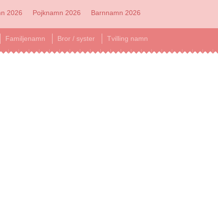
mn 2026
Pojknamn 2026
Barnnamn 2026
Familjenamn
Bror / syster
Tvilling namn