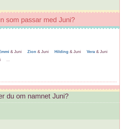
n som passar med Juni?
Emmi
& Juni
Zion
& Juni
Hilding
& Juni
Vera
& Juni
i ...
er du om namnet Juni?