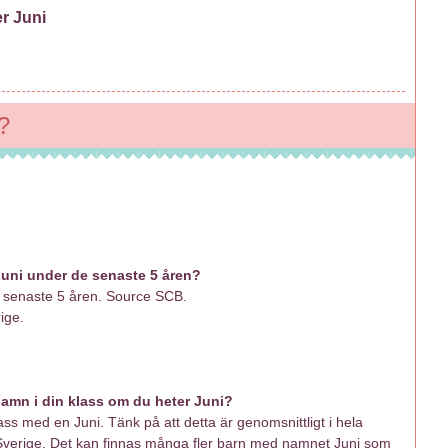
r Juni
?
.
 Juni under de senaste 5 åren?
de senaste 5 åren. Source SCB.
ige.
amn i din klass om du heter Juni?
ss med en Juni. Tänk på att detta är genomsnittligt i hela
 Sverige. Det kan finnas många fler barn med namnet Juni som