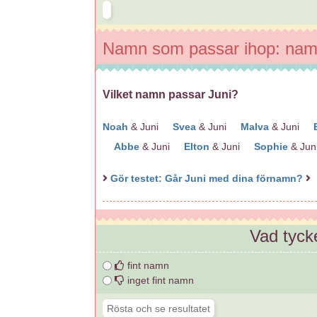
Namn som passar ihop: nam
Vilket namn passar Juni?
Noah
& Juni
Svea
& Juni
Malva
& Juni
Abbe
& Juni
Elton
& Juni
Sophie
& Jun
Gör testet: Går Juni med dina förnamn?
Vad tyck
fint namn
inget fint namn