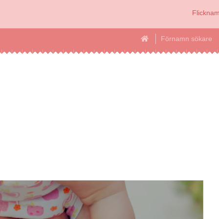
Flickna
Förnamn sökare