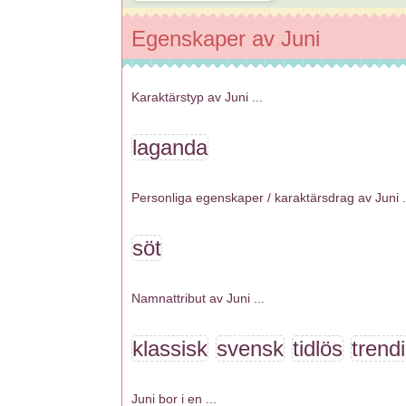
Egenskaper av Juni
Karaktärstyp av Juni ...
laganda
Personliga egenskaper / karaktärsdrag av Juni .
söt
Namnattribut av Juni ...
klassisk
svensk
tidlös
trend
Juni bor i en ...