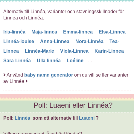
Alternativ till Linnéa, varianter och stavningsskillnader för
Linnea och Linnéa:
Iris-linnéa
Maja-linnea
Emma-linnea
Elsa-Linnea
Linnéa-louise
Anna-Linnea
Nora-Linnéa
Tea-
Linnea
Linnéa-Marie
Viola-Linnea
Karin-Linnea
Sara-Linnéa
Ulla-linnéa
Loéline
...
Använd
baby namn generator
om du vill se fler varianter
av Linnéa
Poll: Luaeni eller Linnéa?
Poll:
Linnéa
som ett alternativ till
Luaeni
?
Vilken namnvariant låter bäst för dig?