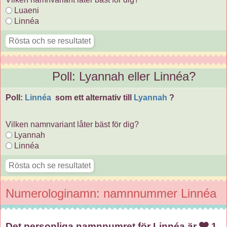
Luaeni
Linnéa
Poll: Lyannah eller Linnéa?
Poll:
Linnéa
som ett alternativ till
Lyannah
?
Vilken namnvariant låter bäst för dig?
Lyannah
Linnéa
Numerologinamn: namnnummer Linnéa
Det personliga namnnumret för Linnéa är
1