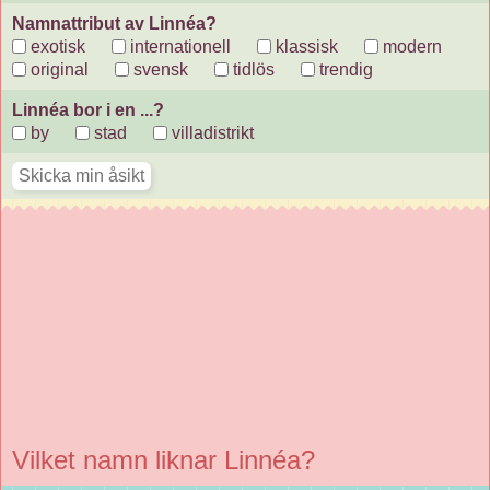
Namnattribut av Linnéa?
exotisk
internationell
klassisk
modern
original
svensk
tidlös
trendig
Linnéa bor i en ...?
by
stad
villadistrikt
Vilket namn liknar Linnéa?