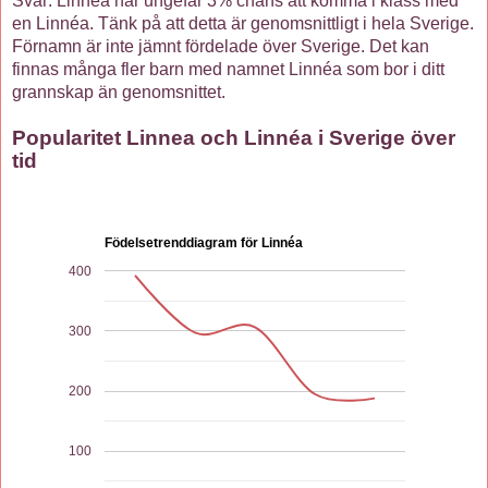
Svar: Linnéa har ungefär 3% chans att komma i klass med
en Linnéa. Tänk på att detta är genomsnittligt i hela Sverige.
Förnamn är inte jämnt fördelade över Sverige. Det kan
finnas många fler barn med namnet Linnéa som bor i ditt
grannskap än genomsnittet.
Popularitet Linnea och Linnéa i Sverige över
tid
Födelsetrenddiagram för Linnéa
400
300
200
100