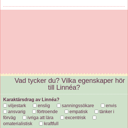
Vad tycker du? Vilka egenskaper hör
till Linnéa?
Karaktärsdrag av Linnéa?
viljestark
enslig
sanningssökare
envis
ansvarig
förtroende
empatisk
tänker i
förväg
ivriga att lära
excentrisk
omaterialistisk
kraftfull