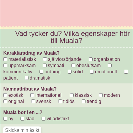
Vad tycker du? Vilka egenskaper hör
till Muala?
Karaktärsdrag av Muala?
materialistisk
självförsörjande
organisation
uppmärksam
sympati
obeslutsam
kommunikativ
ordning
solid
emotionell
patient
dramatisk
Namnattribut av Muala?
exotisk
internationell
klassisk
modern
original
svensk
tidlös
trendig
Muala bor i en ...?
by
stad
villadistrikt