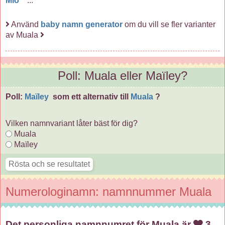
Mio
...
Använd
baby namn generator
om du vill se fler varianter
av Muala
Poll: Muala eller Maïley?
Poll:
Maïley
som ett alternativ till
Muala
?
Vilken namnvariant låter bäst för dig?
Muala
Maïley
Numerologinamn: namnnummer Muala
Det personliga namnnumret för Muala är
3