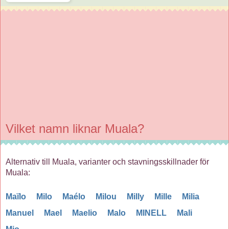
Vilket namn liknar Muala?
Alternativ till Muala, varianter och stavningsskillnader för
Muala:
Maïlo
Milo
Maélo
Milou
Milly
Mille
Milia
Manuel
Mael
Maelio
Malo
MINELL
Mali