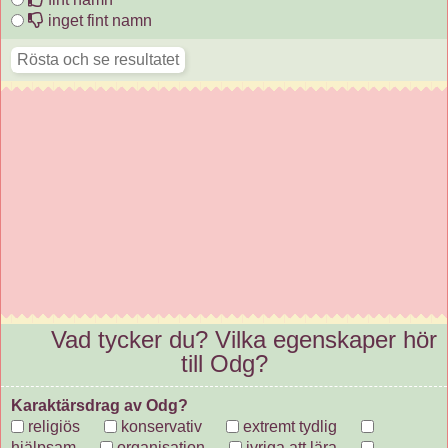
inget fint namn
Vad tycker du? Vilka egenskaper hör
till Odg?
Karaktärsdrag av Odg?
religiös
konservativ
extremt tydlig
hjälpsam
organisation
ivriga att lära