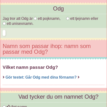
Odg
Jag tror att Odg är
ett pojknamn,
ett tjejnamn eller
ett unisexnamn.
Namn som passar ihop: namn som
passar med Odg?
Vilket namn passar Odg?
Gör testet: Går Odg med dina förnamn?
Vad tycker du om namnet Odg?
fint namn