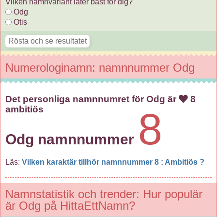
Vilken namnvariant låter bäst för dig?
Odg
Otis
Numerologinamn: namnnummer Odg
Det personliga namnnumret för Odg är
8
ambitiös
8
Odg namnnummer
Läs:
Vilken karaktär tillhör namnnummer 8 : Ambitiös ?
Namnstatistik och trender: Hur populär
är Odg på HittaEttNamn?