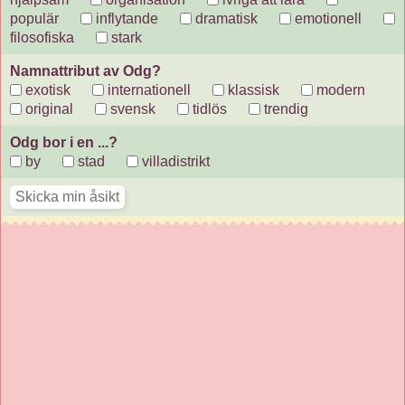
populär
inflytande
dramatisk
emotionell
filosofiska
stark
Namnattribut av Odg?
exotisk
internationell
klassisk
modern
original
svensk
tidlös
trendig
Odg bor i en ...?
by
stad
villadistrikt