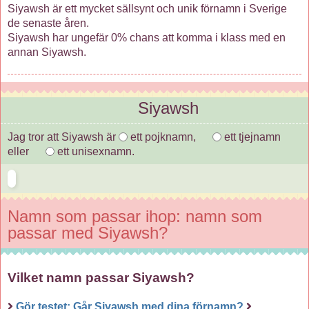
Siyawsh är ett mycket sällsynt och unik förnamn i Sverige
de senaste åren.
Siyawsh har ungefär 0% chans att komma i klass med en
annan Siyawsh.
Siyawsh
Jag tror att Siyawsh är
ett pojknamn,
ett tjejnamn
eller
ett unisexnamn.
Namn som passar ihop: namn som
passar med Siyawsh?
Vilket namn passar Siyawsh?
Gör testet: Går Siyawsh med dina förnamn?