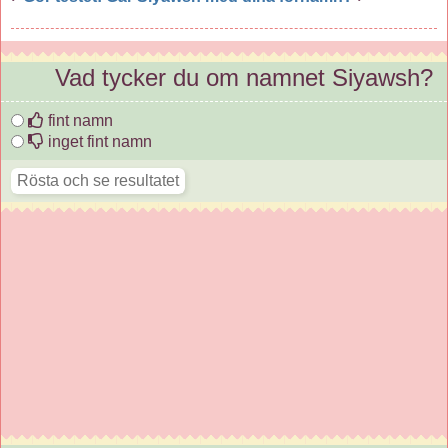
Vad tycker du om namnet Siyawsh?
fint namn
inget fint namn