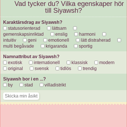
Vad tycker du? Vilka egenskaper hör
till Siyawsh?
Karaktärsdrag av Siyawsh?
statusorienterad
lättsam
gemenskapsinriktad
enslig
harmoni
intuitiv
geni
emotionell
lätt distraherad
multi begåvade
krigaranda
sportig
Namnattribut av Siyawsh?
exotisk
internationell
klassisk
modern
original
svensk
tidlös
trendig
Siyawsh bor i en ...?
by
stad
villadistrikt