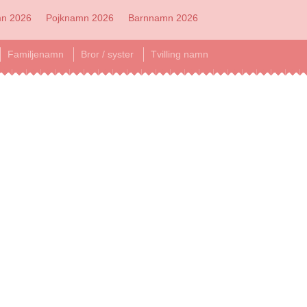
mn 2026
Pojknamn 2026
Barnnamn 2026
Familjenamn
Bror / syster
Tvilling namn