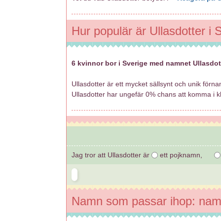
Hur populär är Ullasdotter i 
6 kvinnor bor i Sverige med namnet Ullasdot
Ullasdotter är ett mycket sällsynt och unik förn
Ullasdotter har ungefär 0% chans att komma i k
Jag tror att Ullasdotter är
ett pojknamn,
Namn som passar ihop: nam