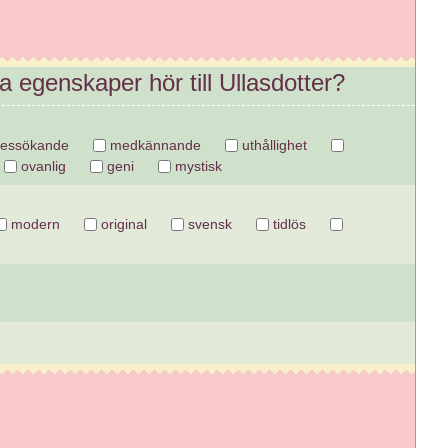
a egenskaper hör till Ullasdotter?
essökande
medkännande
uthållighet
ovanlig
geni
mystisk
modern
original
svensk
tidlös