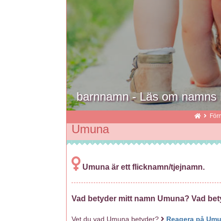
barnnamn - Läs om namns b
För
Umuna
Umuna är ett flicknamn/tjejnamn.
Vad betyder mitt namn Umuna? Vad be
Vet du vad Umuna betyder?
Reagera på Um