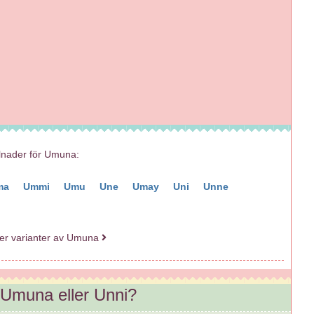
illnader för Umuna:
ma
Ummi
Umu
Une
Umay
Uni
Unne
fler varianter av Umuna
: Umuna eller Unni?