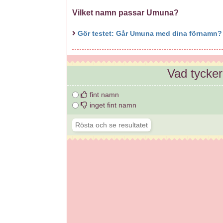
Vilket namn passar Umuna?
Gör testet: Går Umuna med dina förnamn
Vad tycke
fint namn
inget fint namn