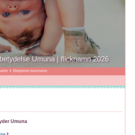
etydelse Umuna | flicknamn 2026
namn
Betydelse barnnamn
tyder Umuna
una