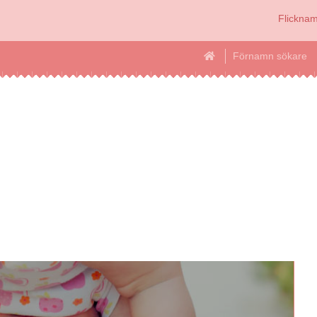
Flickna
Förnamn sökare