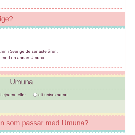
ige?
amn i Sverige de senaste åren.
ss med en annan Umuna.
Umuna
 tjejnamn eller
ett unisexnamn.
mn som passar med Umuna?