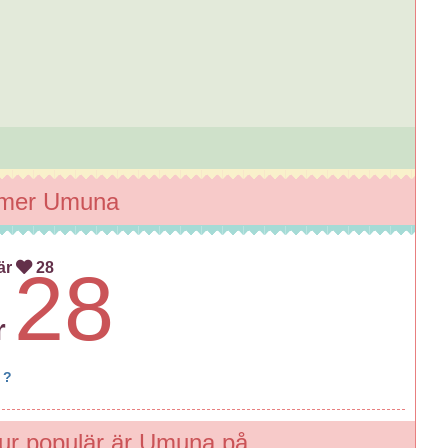
mmer Umuna
är
28
28
r
 ?
Hur populär är Umuna på