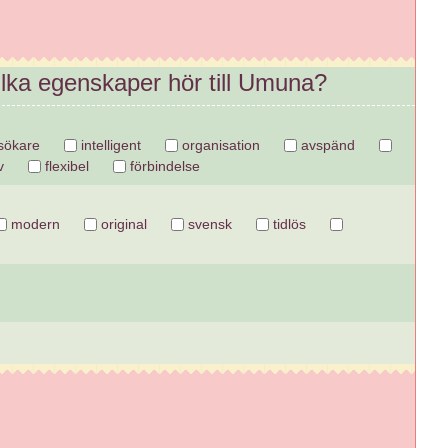
ilka egenskaper hör till Umuna?
sökare
intelligent
organisation
avspänd
v
flexibel
förbindelse
modern
original
svensk
tidlös