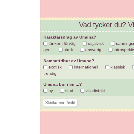
Vad tycker du? V
Karaktärsdrag av Umuna?
tänker i förväg
osjälvisk
sannings
geni
stark
ansvarig
introspekti
Namnattribut av Umuna?
exotisk
internationell
klassisk
trendig
Umuna bor i en ...?
by
stad
villadistrikt