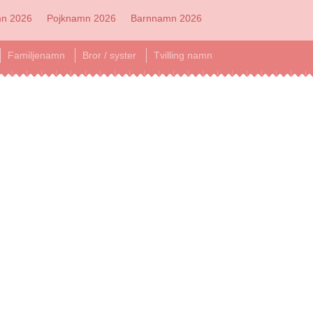
mn 2026
Pojknamn 2026
Barnnamn 2026
Familjenamn
Bror / syster
Tvilling namn