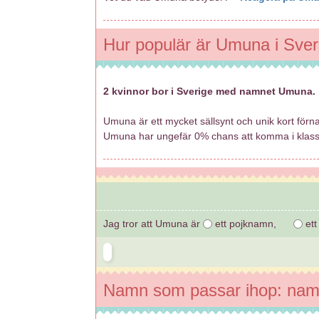
Hur populär är Umuna i Sver
2 kvinnor bor i Sverige med namnet Umuna.
Umuna är ett mycket sällsynt och unik kort förn
Umuna har ungefär 0% chans att komma i kla
Jag tror att Umuna är
ett pojknamn,
ett
Namn som passar ihop: na