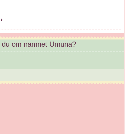
?
r du om namnet Umuna?