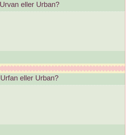
 Urvan eller Urban?
 Urfan eller Urban?