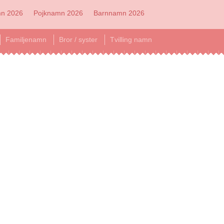
mn 2026
Pojknamn 2026
Barnnamn 2026
Familjenamn
Bror / syster
Tvilling namn