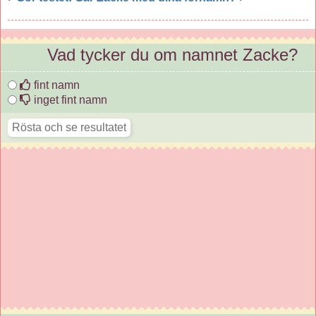
Vad tycker du om namnet Zacke?
fint namn
inget fint namn