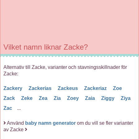
Vilket namn liknar Zacke?
Alternativ till Zacke, varianter och stavningsskillnader för
Zacke:
Zackery
Zackerias
Zackeus
Zackeriaz
Zoe
Zack
Zeke
Zea
Zia
Zoey
Zaia
Ziggy
Ziya
Zac
...
Använd
baby namn generator
om du vill se fler varianter
av Zacke