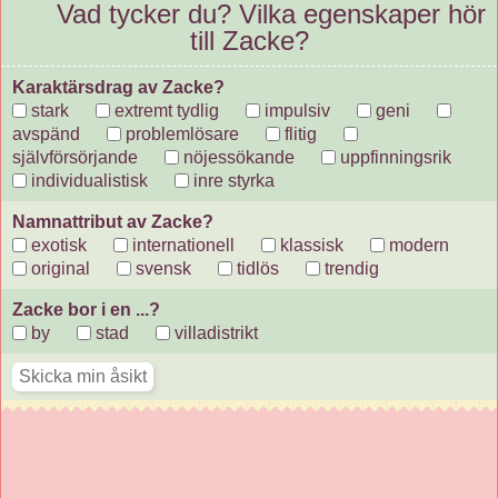
Vad tycker du? Vilka egenskaper hör
till Zacke?
Karaktärsdrag av Zacke?
stark
extremt tydlig
impulsiv
geni
avspänd
problemlösare
flitig
självförsörjande
nöjessökande
uppfinningsrik
individualistisk
inre styrka
Namnattribut av Zacke?
exotisk
internationell
klassisk
modern
original
svensk
tidlös
trendig
Zacke bor i en ...?
by
stad
villadistrikt