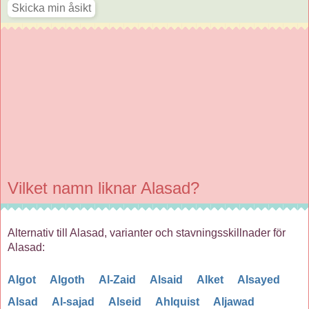
Vilket namn liknar Alasad?
Alternativ till Alasad, varianter och stavningsskillnader för
Alasad:
Algot
Algoth
Al-Zaid
Alsaid
Alket
Alsayed
Alsad
Al-sajad
Alseid
Ahlquist
Aljawad