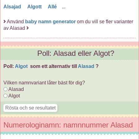
Alsajad
Algott
Allé
...
Använd
baby namn generator
om du vill se fler varianter
av Alasad
Poll: Alasad eller Algot?
Poll:
Algot
som ett alternativ till
Alasad
?
Vilken namnvariant låter bäst för dig?
Alasad
Algot
Numerologinamn: namnnummer Alasad