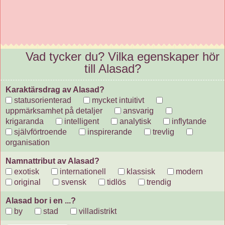
Vad tycker du? Vilka egenskaper hör
till Alasad?
Karaktärsdrag av Alasad?
statusorienterad
mycket intuitivt
uppmärksamhet på detaljer
ansvarig
krigaranda
intelligent
analytisk
inflytande
självförtroende
inspirerande
trevlig
organisation
Namnattribut av Alasad?
exotisk
internationell
klassisk
modern
original
svensk
tidlös
trendig
Alasad bor i en ...?
by
stad
villadistrikt