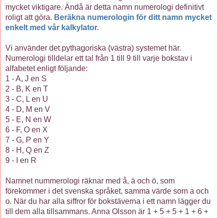
mycket viktigare. Ändå är detta namn numerologi definitivt
roligt att göra.
Beräkna numerologin för ditt namn mycket
enkelt med vår kalkylator.
Vi använder det pythagoriska (västra) systemet här.
Numerologi tilldelar ett tal från 1 till 9 till varje bokstav i
alfabetet enligt följande:
1 - A, J en S
2 - B, K en T
3 - C, L en U
4 - D, M en V
5 - E, N en W
6 - F, O en X
7 - G, P en Y
8 - H, Q en Z
9 - I en R
Namnet nummerologi räknar med å, ä och ö, som
förekommer i det svenska språket, samma värde som a och
o. När du har alla siffror för bokstäverna i ett namn lägger du
till dem alla tillsammans. Anna Olsson är 1 + 5 + 5 + 1 + 6 +