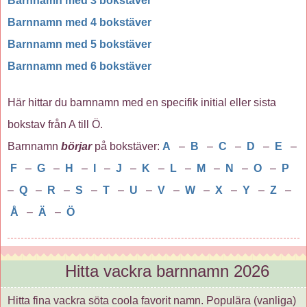
Barnnamn med 3 bokstäver
Barnnamn med 4 bokstäver
Barnnamn med 5 bokstäver
Barnnamn med 6 bokstäver
Här hittar du barnnamn med en specifik initial eller sista
bokstav från A till Ö.
Barnnamn
börjar
på bokstäver:
A
–
B
–
C
–
D
–
E
–
F
–
G
–
H
–
I
–
J
–
K
–
L
–
M
–
N
–
O
–
P
–
Q
–
R
–
S
–
T
–
U
–
V
–
W
–
X
–
Y
–
Z
–
Å
–
Ä
–
Ö
Hitta vackra barnnamn 2026
Hitta fina vackra söta coola favorit namn. Populära (vanliga)