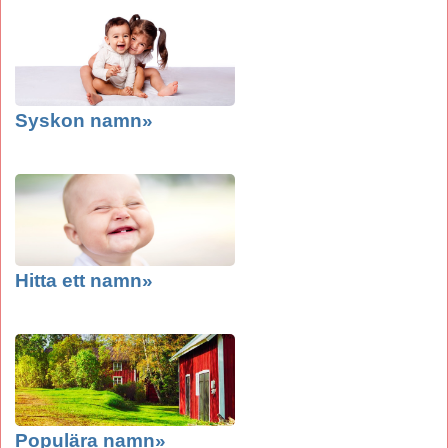
Syskon namn»
Hitta ett namn»
Populära namn»