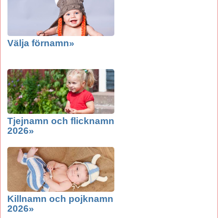
Välja förnamn»
Tjejnamn och flicknamn
2026»
Killnamn och pojknamn
2026»