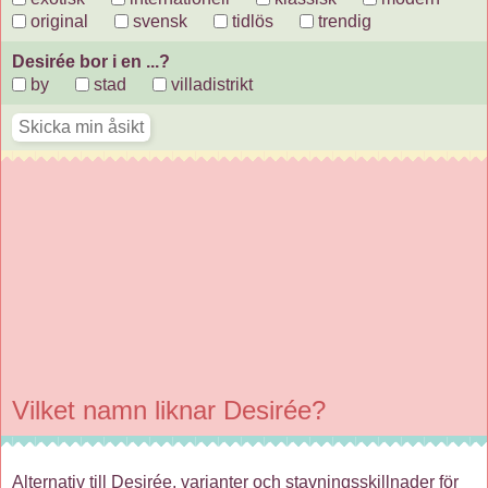
original
svensk
tidlös
trendig
Desirée bor i en ...?
by
stad
villadistrikt
Vilket namn liknar Desirée?
Alternativ till Desirée, varianter och stavningsskillnader för