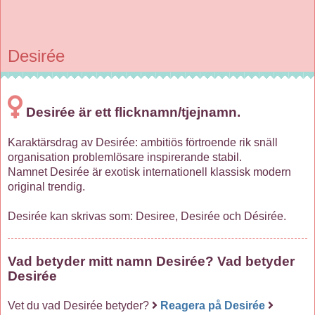
Desirée
Desirée är ett flicknamn/tjejnamn.
Karaktärsdrag av Desirée: ambitiös förtroende rik snäll
organisation problemlösare inspirerande stabil.
Namnet Desirée är exotisk internationell klassisk modern
original trendig.
Desirée kan skrivas som: Desiree, Desirée och Désirée.
Vad betyder mitt namn Desirée? Vad betyder
Desirée
Vet du vad Desirée betyder?
Reagera på Desirée