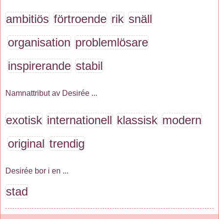
ambitiös
förtroende
rik
snäll
organisation
problemlösare
inspirerande
stabil
Namnattribut av Desirée ...
exotisk
internationell
klassisk
modern
original
trendig
Desirée bor i en ...
stad