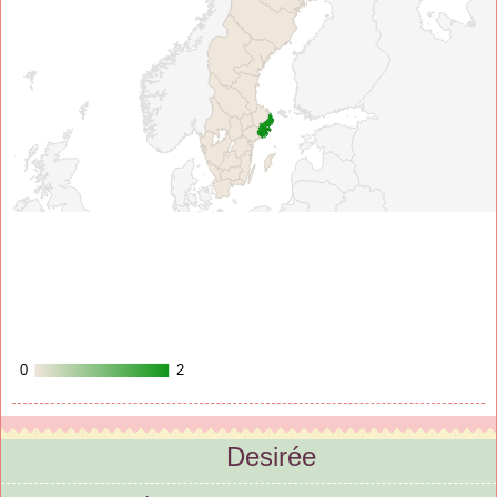
0
0
2
2
Desirée