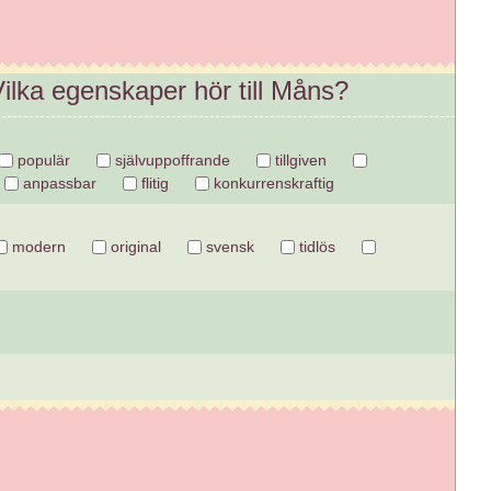
ilka egenskaper hör till Måns?
populär
självuppoffrande
tillgiven
anpassbar
flitig
konkurrenskraftig
modern
original
svensk
tidlös