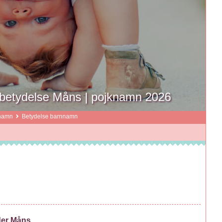
betydelse Måns | pojknamn 2026
namn
Betydelse barnnamn
der Måns