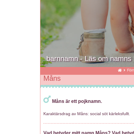
barnnamn - Läs om namns 
För
Måns
Måns är ett pojknamn.
Karaktärsdrag av Måns: social söt kärleksfullt.
Vad betyder mitt namn Måns? Vad bety