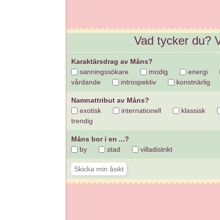
Vad tycker du? V
Karaktärsdrag av Måns?
sanningssökare
modig
energi
vårdande
introspektiv
konstnärlig
Namnattribut av Måns?
exotisk
internationell
klassisk
trendig
Måns bor i en ...?
by
stad
villadistrikt