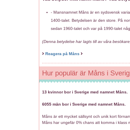
- Mansnamnet Måns är en sydsvensk varia
1400-talet. Betydelsen är den store. På no
sedan 1960-talet och var på 1990-talet nå
(Denna betydelse har lagts till av våra besökare,
Reagera på Måns
Hur populär är Måns i Sveri
13 kvinnor bor i Sverige med namnet Måns.
6055 män bor i Sverige med namnet Måns.
Måns är ett mycket sällsynt och unik kort förna
Måns har ungefär 0% chans att komma i klass