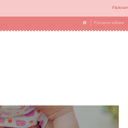
Flickna
Förnamn sökare