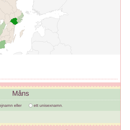
Måns
jejnamn eller
ett unisexnamn.