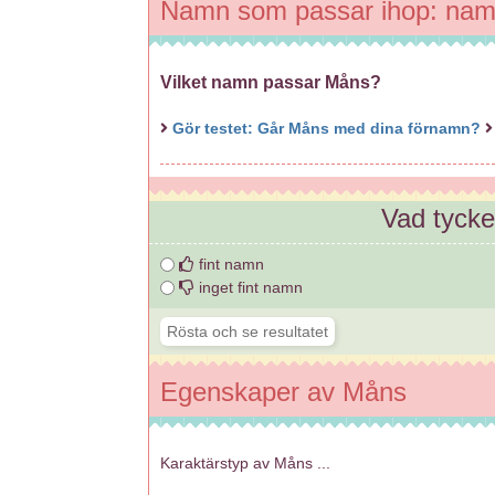
Namn som passar ihop: na
Vilket namn passar Måns?
Gör testet: Går Måns med dina förnamn?
Vad tyck
fint namn
inget fint namn
Egenskaper av Måns
Karaktärstyp av Måns ...