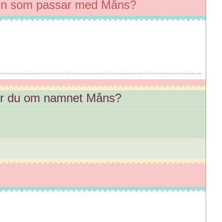
mn som passar med Måns?
er du om namnet Måns?