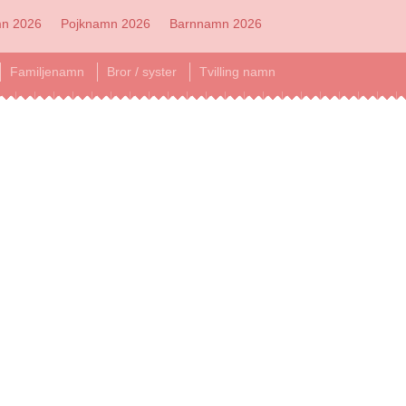
mn 2026
Pojknamn 2026
Barnnamn 2026
Familjenamn
Bror / syster
Tvilling namn