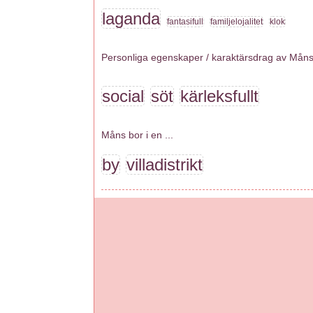
laganda
fantasifull
familjelojalitet
klok
Personliga egenskaper / karaktärsdrag av Måns 
social
söt
kärleksfullt
Måns bor i en ...
by
villadistrikt