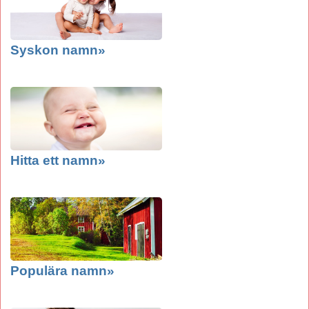
Syskon namn»
Hitta ett namn»
Populära namn»