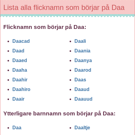
Lista alla flicknamn som börjar på Daa
Flicknamn som börjar på Daa:
Daacad
Daali
Daad
Daania
Daaed
Daanya
Daaha
Daarod
Daahir
Daas
Daahiro
Daaud
Daair
Daauud
Ytterligare barnnamn som börjar på
Daa
:
Daa
Daaltje