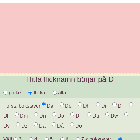
Hitta flicknamn börjar på D
pojke
flicka
alla
Första bokstäver
Da
De
Dh
Di
Dj
Dl
Dm
Dn
Do
Dr
Du
Dw
Dy
Dz
Dä
Då
Dö
Välj
3
4
5
6
7 < bokstäver