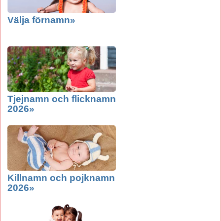
Välja förnamn»
Tjejnamn och flicknamn
2026»
Killnamn och pojknamn
2026»