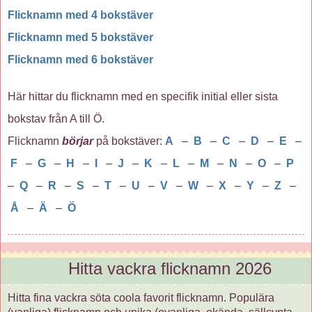
Flicknamn med 4 bokstäver
Flicknamn med 5 bokstäver
Flicknamn med 6 bokstäver
Här hittar du flicknamn med en specifik initial eller sista
bokstav från A till Ö.
Flicknamn
börjar
på bokstäver:
A
–
B
–
C
–
D
–
E
–
F
–
G
–
H
–
I
–
J
–
K
–
L
–
M
–
N
–
O
–
P
–
Q
–
R
–
S
–
T
–
U
–
V
–
W
–
X
–
Y
–
Z
–
Å
–
Ä
–
Ö
Hitta vackra flicknamn 2026
Hitta fina vackra söta coola favorit flicknamn. Populära