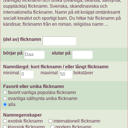
(vanliga) flicknamn och unika (ovanliga, okända, sällsynta,
oupptäckta) flicknamn. Svenska, skandinaviska och
internationella flicknamn. Namn på ett knäppt omtänksamt
socialt kreativt och sportigt barn. Du hittar här flicknamn på
kändisar, flicknamn från en roman, religiösa namn ...
(del av) flicknamn
börjar på
slutar på
Namnlängd: kort flicknamn / eller långt flicknamn
minimal
maximal
bokstäver
Favorit eller unika flicknamn
favorit vanliga populära flicknamn
ovanliga sällsynta unika flicknamn
alla
Namnegenskaper
exotisk flicknamn
internationell flicknamn
klassisk flicknamn
modern flicknamn