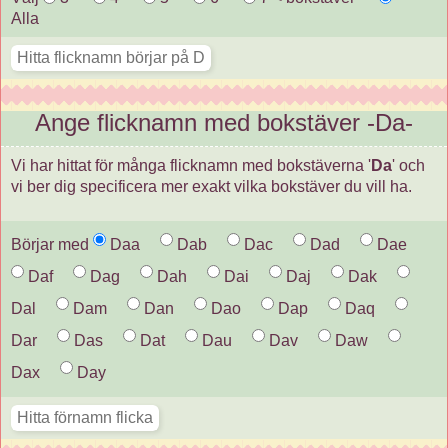
Alla
Ange flicknamn med bokstäver -Da-
Vi har hittat för många flicknamn med bokstäverna '
Da
' och
vi ber dig specificera mer exakt vilka bokstäver du vill ha.
Börjar med
Daa
Dab
Dac
Dad
Dae
Daf
Dag
Dah
Dai
Daj
Dak
Dal
Dam
Dan
Dao
Dap
Daq
Dar
Das
Dat
Dau
Dav
Daw
Dax
Day