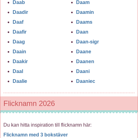
Daab
Daam
Daadir
Daamin
Daaf
Daams
Daafir
Daan
Daag
Daan-sigr
Daain
Daane
Daakir
Daanen
Daal
Daani
Daalie
Daaniec
Flicknamn 2026
Du kan hitta inspiration till flicknamn här:
Flicknamn med 3 bokstäver