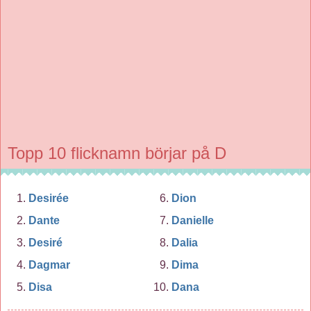
Topp 10 flicknamn börjar på D
Desirée
Dion
Dante
Danielle
Desiré
Dalia
Dagmar
Dima
Disa
Dana