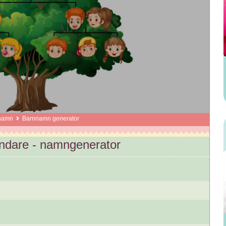
namn
Barnnamn generator
dare - namngenerator