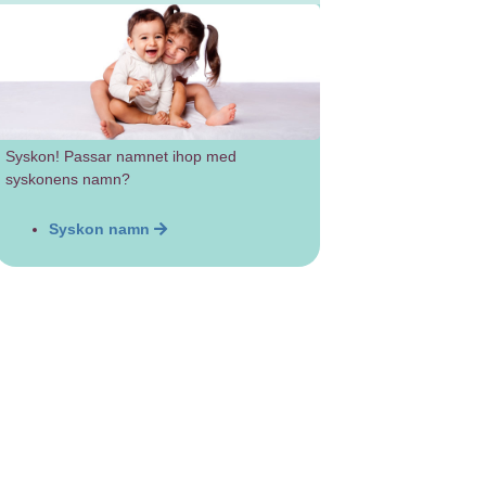
Syskon! Passar namnet ihop med
syskonens namn?
Syskon namn