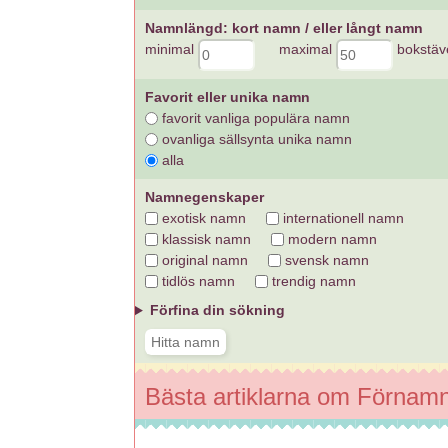
Namnlängd: kort namn / eller långt namn
minimal
maximal
bokstäv
Favorit eller unika namn
favorit vanliga populära namn
ovanliga sällsynta unika namn
alla
Namnegenskaper
exotisk namn
internationell namn
klassisk namn
modern namn
original namn
svensk namn
tidlös namn
trendig namn
Förfina din sökning
Bästa artiklarna om Förnam