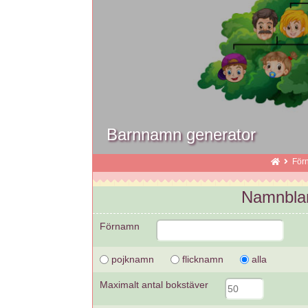
Barnnamn generator
För
Namnblan
Förnamn
pojknamn
flicknamn
alla
Maximalt antal bokstäver