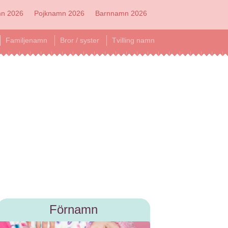
mn 2026
Pojknamn 2026
Barnnamn 2026
Familjenamn
Bror / syster
Tvilling namn
Förnamn