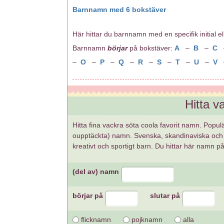
Barnnamn med 6 bokstäver
Här hittar du barnnamn med en specifik initial elle
Barnnamn
börjar
på bokstäver:
A
–
B
–
C
–
O
–
P
–
Q
–
R
–
S
–
T
–
U
–
V
Hitta 
Hitta fina vackra söta coola favorit namn. Popul
oupptäckta) namn. Svenska, skandinaviska och 
kreativt och sportigt barn. Du hittar här namn p
(del av) namn
börjar på
slutar på
flicknamn
pojknamn
alla