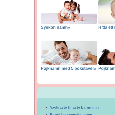
Syskon namn»
Hitta et
Pojknamn med 5 bokstäver»
Pojknam
Vackraste finaste barnnamn
Populära svenska namn