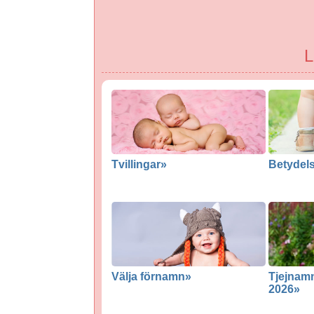
L
Tvillingar»
Betydel
Välja förnamn»
Tjejnam
2026»