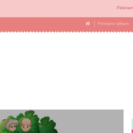
Flickna
Förnamn sökare