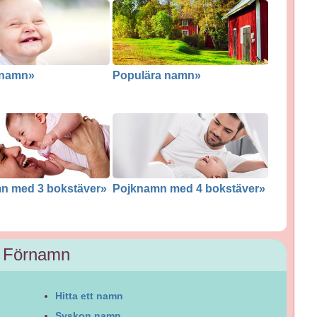
t namn»
Populära namn»
n med 3 bokstäver»
Pojknamn med 4 bokstäver»
Förnamn
Hitta ett namn
Syskon namn