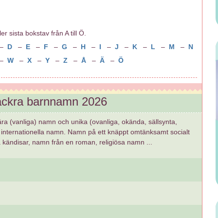
r sista bokstav från A till Ö.
–
D
–
E
–
F
–
G
–
H
–
I
–
J
–
K
–
L
–
M
–
N
–
W
–
X
–
Y
–
Z
–
Å
–
Ä
–
Ö
vackra barnnamn 2026
ära (vanliga) namn och unika (ovanliga, okända, sällsynta,
internationella namn. Namn på ett knäppt omtänksamt socialt
å kändisar, namn från en roman, religiösa namn ...