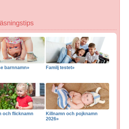
äsningstips
se barnnamn»
Familj testet»
n och flicknamn
Killnamn och pojknamn
2026»