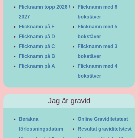
Flicknamn topp 2026 /
Flicknamn med 6
2027
bokstäver
Flicknamn på E
Flicknamn med 5
Flicknamn på D
bokstäver
Flicknamn på C
Flicknamn med 3
Flicknamn på B
bokstäver
Flicknamn på A
Flicknamn med 4
bokstäver
Jag är gravid
Beräkna
Online Graviditetstest
förlossningsdatum
Resultat graviditetstest