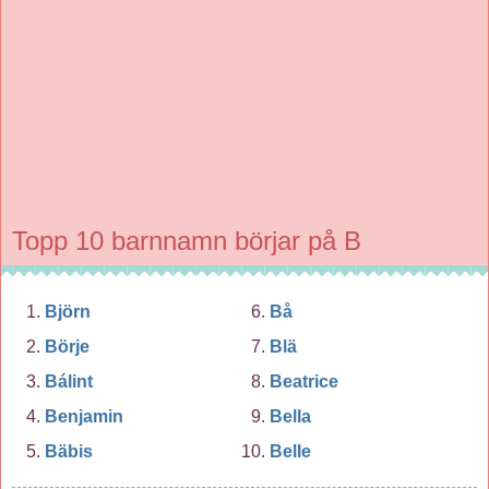
Topp 10 barnnamn börjar på B
Björn
Bå
Börje
Blä
Bálint
Beatrice
Benjamin
Bella
Bäbis
Belle