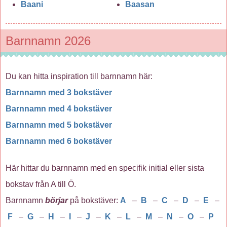
Baani
Baasan
Barnnamn 2026
Du kan hitta inspiration till barnnamn här:
Barnnamn med 3 bokstäver
Barnnamn med 4 bokstäver
Barnnamn med 5 bokstäver
Barnnamn med 6 bokstäver
Här hittar du barnnamn med en specifik initial eller sista
bokstav från A till Ö.
Barnnamn
börjar
på bokstäver:
A
–
B
–
C
–
D
–
E
–
F
–
G
–
H
–
I
–
J
–
K
–
L
–
M
–
N
–
O
–
P