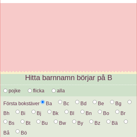
Hitta barnnamn börjar på B
pojke
flicka
alla
Första bokstäver
Ba
Bc
Bd
Be
Bg
Bh
Bi
Bj
Bk
Bl
Bn
Bo
Br
Bs
Bt
Bu
Bw
By
Bz
Bä
Bå
Bö