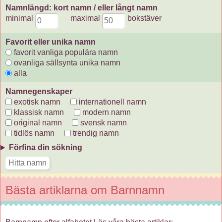
Namnlängd: kort namn / eller långt namn
minimal
maximal
bokstäver
Favorit eller unika namn
favorit vanliga populära namn
ovanliga sällsynta unika namn
alla
Namnegenskaper
exotisk namn
internationell namn
klassisk namn
modern namn
original namn
svensk namn
tidlös namn
trendig namn
Förfina din sökning
Bästa artiklarna om Barnnamn