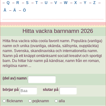
–
Q
–
R
–
S
–
T
–
U
–
V
–
W
–
X
–
Y
–
Z
–
Å
–
Ä
–
Ö
Hitta vackra barnnamn 2026
Hitta fina vackra söta coola favorit namn. Populära (vanliga)
namn och unika (ovanliga, okända, sällsynta, oupptäckta)
namn. Svenska, skandinaviska och internationella namn.
Namn på ett knäppt omtänksamt socialt kreativt och sportigt
barn. Du hittar här namn på kändisar, namn från en roman,
religiösa namn ...
(del av) namn
börjar på
slutar på
flicknamn
pojknamn
alla