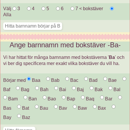
Välj
3
4
5
6
7 < bokstäver
Alla
Ange barnnamn med bokstäver -Ba-
Vi har hittat för många barnnamn med bokstäverna '
Ba
' och
vi ber dig specificera mer exakt vilka bokstäver du vill ha.
Börjar med
Baa
Bab
Bac
Bad
Bae
Baf
Bag
Bah
Bai
Baj
Bak
Bal
Bam
Ban
Bao
Bap
Baq
Bar
Bas
Bat
Bau
Bav
Baw
Bax
Bay
Baz