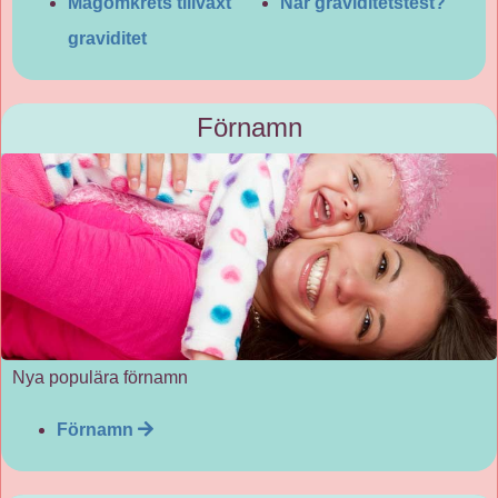
Magomkrets tillväxt
När graviditetstest?
graviditet
Förnamn
Nya populära förnamn
Förnamn