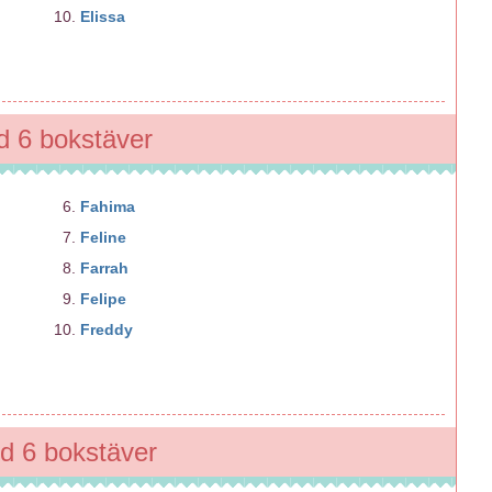
Elissa
 6 bokstäver
Fahima
Feline
Farrah
Felipe
Freddy
 6 bokstäver