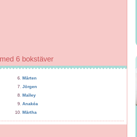
 med 6 bokstäver
Mårten
Jörgen
Maïley
Anakéa
Märtha