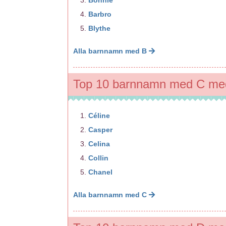
Barbro
Blythe
Alla barnnamn med B
Top 10 barnnamn med C med
Céline
Casper
Celina
Collin
Chanel
Alla barnnamn med C