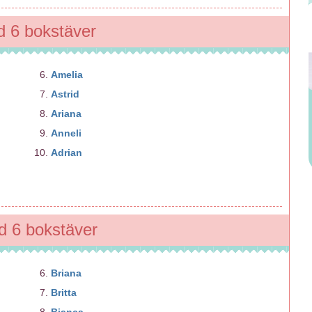
 6 bokstäver
Amelia
Astrid
Ariana
Anneli
Adrian
 6 bokstäver
Briana
Britta
Bianca