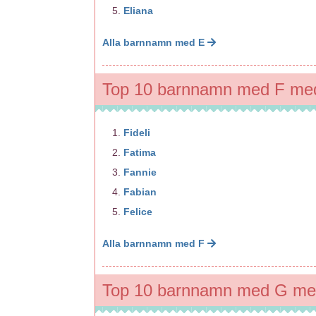
Eliana
Alla barnnamn med E
Top 10 barnnamn med F med
Fideli
Fatima
Fannie
Fabian
Felice
Alla barnnamn med F
Top 10 barnnamn med G med