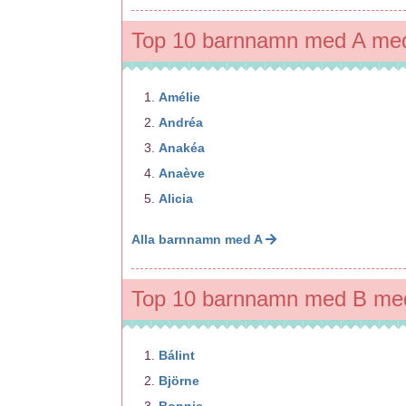
Top 10 barnnamn med A med
Amélie
Andréa
Anakéa
Anaève
Alicia
Alla barnnamn med A
Top 10 barnnamn med B med
Bálint
Björne
Bonnie