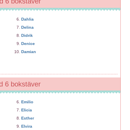
 6 bokstäver
Dahlia
Delina
Didrik
Denice
Damian
 6 bokstäver
Emilio
Elicia
Esther
Elvira