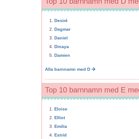
Top 10 barnnamn med D med
Desiré
Dagmar
Daniel
Dinaya
Damien
Alla barnnamn med D
Top 10 barnnamn med E med
Eloise
Elliot
Emilia
Estrid