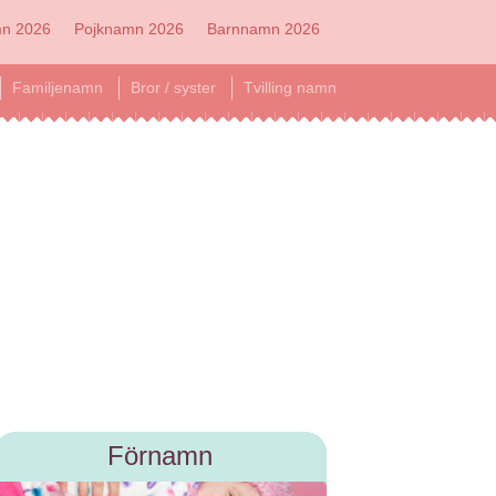
mn 2026
Pojknamn 2026
Barnnamn 2026
Familjenamn
Bror / syster
Tvilling namn
Förnamn