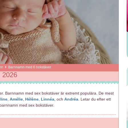
mn
Barnnamn med 6 bokstäver
i 2026
ver. Barnnamn med sex bokstäver är extremt populära. De mest
line
,
Amélie
,
Hélène
,
Linnéa
, och
Andréa
. Letar du efter ett
för barnnamn med sex bokstäver.