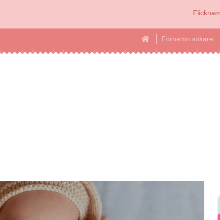
Flickna
Förnamn sökare