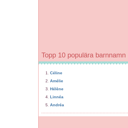
Topp 10 populära barnnamn
Céline
Amélie
Hélène
Linnéa
Andréa