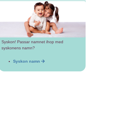
Syskon! Passar namnet ihop med
syskonens namn?
Syskon namn