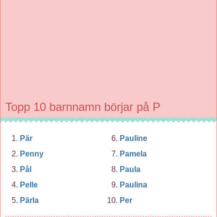
Topp 10 barnnamn börjar på P
Pär
Pauline
Penny
Pamela
Pål
Paula
Pelle
Paulina
Pärla
Per