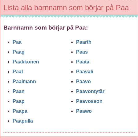
Lista alla barnnamn som börjar på Paa
Barnnamn som börjar på Paa:
Paa
Paarth
Paag
Paas
Paakkonen
Paata
Paal
Paavali
Paalmann
Paavo
Paan
Paavontytär
Paap
Paavosson
Paapa
Paawo
Paapulla