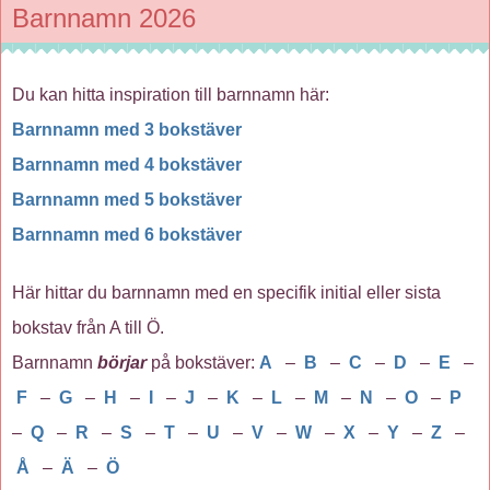
Barnnamn 2026
Du kan hitta inspiration till barnnamn här:
Barnnamn med 3 bokstäver
Barnnamn med 4 bokstäver
Barnnamn med 5 bokstäver
Barnnamn med 6 bokstäver
Här hittar du barnnamn med en specifik initial eller sista
bokstav från A till Ö.
Barnnamn
börjar
på bokstäver:
A
–
B
–
C
–
D
–
E
–
F
–
G
–
H
–
I
–
J
–
K
–
L
–
M
–
N
–
O
–
P
–
Q
–
R
–
S
–
T
–
U
–
V
–
W
–
X
–
Y
–
Z
–
Å
–
Ä
–
Ö