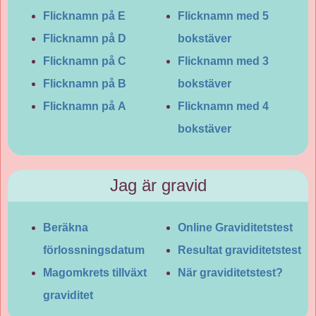
Flicknamn på E
Flicknamn med 5
Flicknamn på D
bokstäver
Flicknamn på C
Flicknamn med 3
Flicknamn på B
bokstäver
Flicknamn på A
Flicknamn med 4
bokstäver
Jag är gravid
Beräkna
Online Graviditetstest
förlossningsdatum
Resultat graviditetstest
Magomkrets tillväxt
När graviditetstest?
graviditet