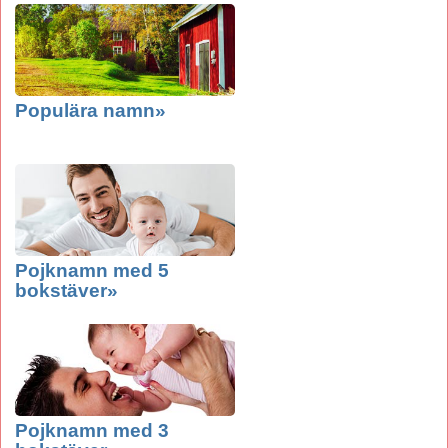
Populära namn»
Pojknamn med 5
bokstäver»
Pojknamn med 3