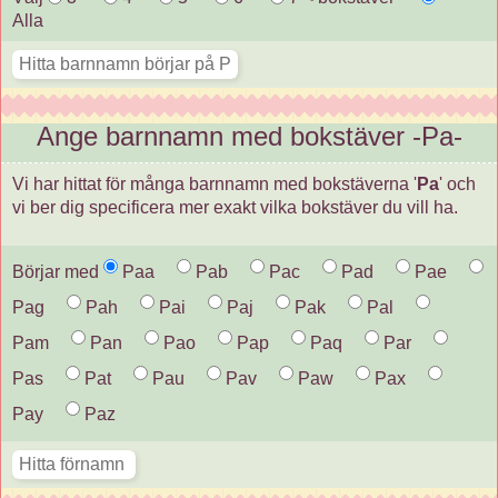
Alla
Ange barnnamn med bokstäver -Pa-
Vi har hittat för många barnnamn med bokstäverna '
Pa
' och
vi ber dig specificera mer exakt vilka bokstäver du vill ha.
Börjar med
Paa
Pab
Pac
Pad
Pae
Pag
Pah
Pai
Paj
Pak
Pal
Pam
Pan
Pao
Pap
Paq
Par
Pas
Pat
Pau
Pav
Paw
Pax
Pay
Paz