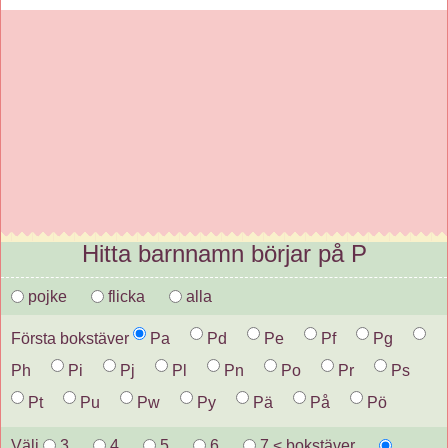
Hitta barnnamn börjar på P
pojke
flicka
alla
Första bokstäver
Pa
Pd
Pe
Pf
Pg
Ph
Pi
Pj
Pl
Pn
Po
Pr
Ps
Pt
Pu
Pw
Py
Pä
På
Pö
Välj
3
4
5
6
7 < bokstäver