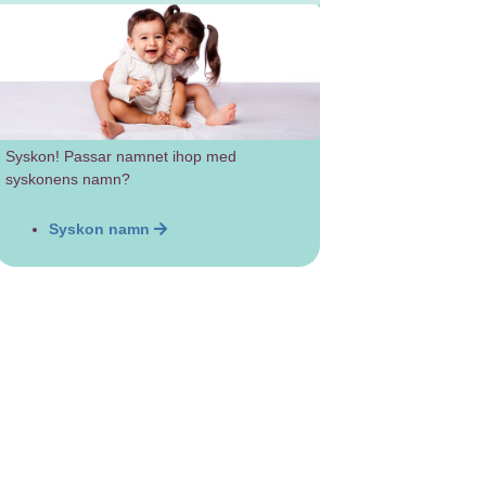
Syskon! Passar namnet ihop med
syskonens namn?
Syskon namn