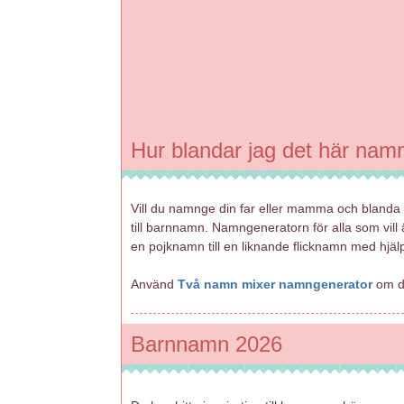
Hur blandar jag det här nam
Vill du namnge din far eller mamma och bland
till barnnamn. Namngeneratorn för alla som vill
en pojknamn till en liknande flicknamn med hjä
Använd
Två namn mixer namngenerator
om du
Barnnamn 2026