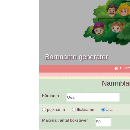
Barnnamn generator
För
Namnblan
Förnamn
pojknamn
flicknamn
alla
Maximalt antal bokstäver