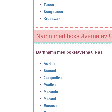
Tuean
Sangduean
Krueawan
Namn med bokstäverna av U
Barnnamn med bokstäverna u e a l
Aurélie
Samuel
Jacqueline
Pauline
Manuela
Manuel
Emanuel