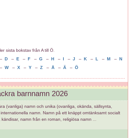
r sista bokstav från A till Ö.
–
D
–
E
–
F
–
G
–
H
–
I
–
J
–
K
–
L
–
M
–
N
–
W
–
X
–
Y
–
Z
–
Å
–
Ä
–
Ö
vackra barnnamn 2026
ära (vanliga) namn och unika (ovanliga, okända, sällsynta,
internationella namn. Namn på ett knäppt omtänksamt socialt
å kändisar, namn från en roman, religiösa namn ...