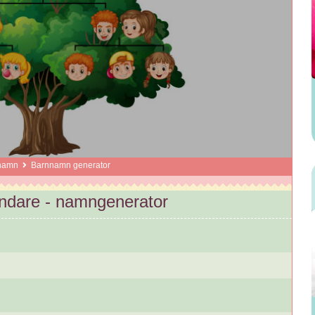
namn
Barnnamn generator
dare - namngenerator