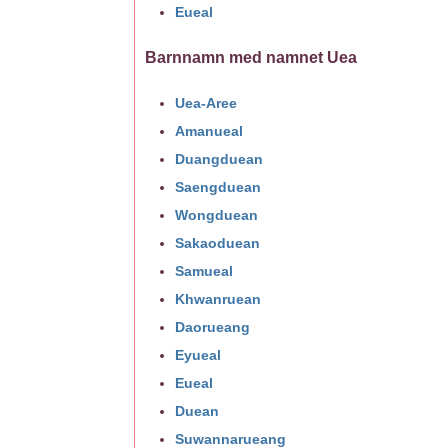
Eueal
Barnnamn med namnet Uea
Uea-Aree
Amanueal
Duangduean
Saengduean
Wongduean
Sakaoduean
Samueal
Khwanruean
Daorueang
Eyueal
Eueal
Duean
Suwannarueang