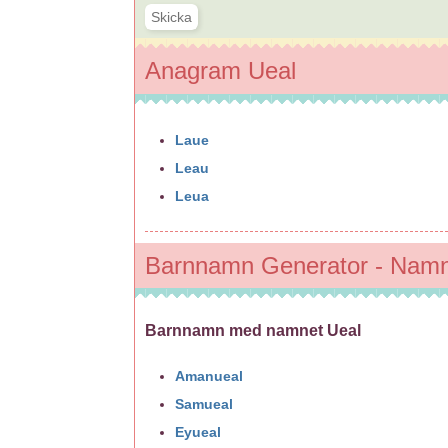
Anagram Ueal
Laue
Leau
Leua
Barnnamn Generator - Namnv
Barnnamn med namnet Ueal
Amanueal
Samueal
Eyueal