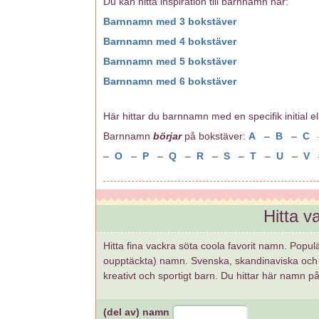
Du kan hitta inspiration till barnnamn här:
Barnnamn med 3 bokstäver
Barnnamn med 4 bokstäver
Barnnamn med 5 bokstäver
Barnnamn med 6 bokstäver
Här hittar du barnnamn med en specifik initial elle
Barnnamn
börjar
på bokstäver:
A
–
B
–
C
–
O
–
P
–
Q
–
R
–
S
–
T
–
U
–
V
Hitta 
Hitta fina vackra söta coola favorit namn. Popul
oupptäckta) namn. Svenska, skandinaviska och 
kreativt och sportigt barn. Du hittar här namn p
(del av) namn