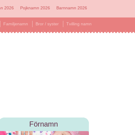
mn 2026
Pojknamn 2026
Barnnamn 2026
Familjenamn
Bror / syster
Tvilling namn
Förnamn