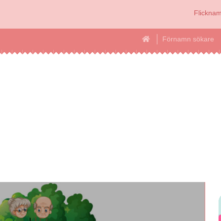
Flickna
Förnamn sökare