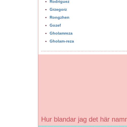
Rodriguez
Grzegorz
Rongzhen
Gozef
Gholamreza
Gholam-reza
Hur blandar jag det här nam