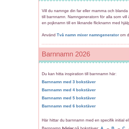
Vill du namnge din far eller mamma och bland
till barnnamn. Namngeneratorn för alla som vill
en pojknamn till en liknande flicknamn med hjä
Använd
Två namn mixer namngenerator
om du
Barnnamn 2026
Du kan hitta inspiration till barnnamn här:
Barnnamn med 3 bokstäver
Barnnamn med 4 bokstäver
Barnnamn med 5 bokstäver
Barnnamn med 6 bokstäver
Här hittar du barnnamn med en specifik initial elle
Barnnamn
börjar
på bokstäver:
A
–
B
–
C