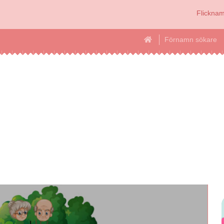
Flickna
Förnamn sökare