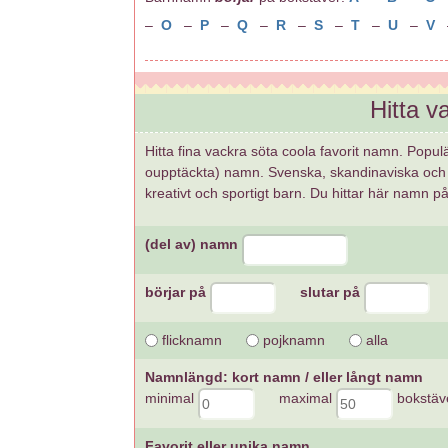
–
O
–
P
–
Q
–
R
–
S
–
T
–
U
–
V
Hitta 
Hitta fina vackra söta coola favorit namn. Popul
oupptäckta) namn. Svenska, skandinaviska och 
kreativt och sportigt barn. Du hittar här namn p
(del av) namn
börjar på
slutar på
flicknamn
pojknamn
alla
Namnlängd: kort namn / eller långt namn
minimal
maximal
bokstäv
Favorit eller unika namn