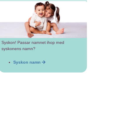
Syskon! Passar namnet ihop med
syskonens namn?
Syskon namn