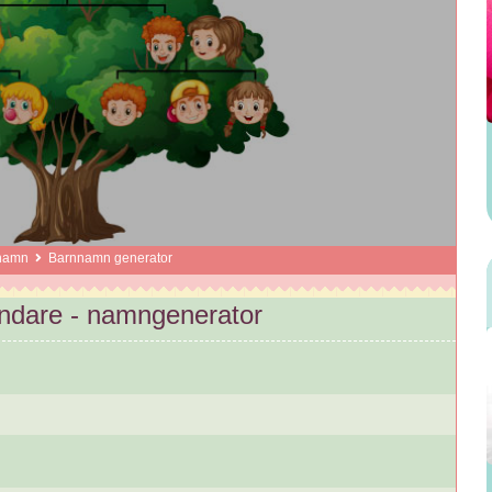
namn
Barnnamn generator
dare - namngenerator