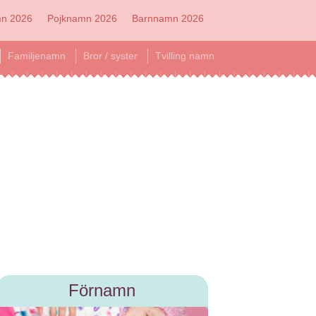
mn 2026
Pojknamn 2026
Barnnamn 2026
Familjenamn
Bror / syster
Tvilling namn
Förnamn