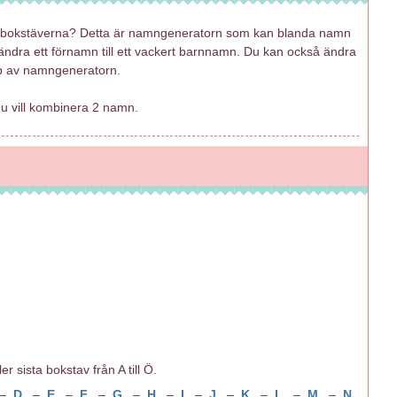
a bokstäverna? Detta är namngeneratorn som kan blanda namn
 ändra ett förnamn till ett vackert barnnamn. Du kan också ändra
lp av namngeneratorn.
 vill kombinera 2 namn.
r sista bokstav från A till Ö.
–
D
–
E
–
F
–
G
–
H
–
I
–
J
–
K
–
L
–
M
–
N