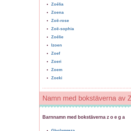
Zoélia
Zoena
Zoë-rose
Zoë-sophia
Zoélie
Izoen
Zoef
Zoeri
Zoem
Zoeki
Namn med bokstäverna av 
Barnnamn med bokstäverna z o e g a
Gholamreza