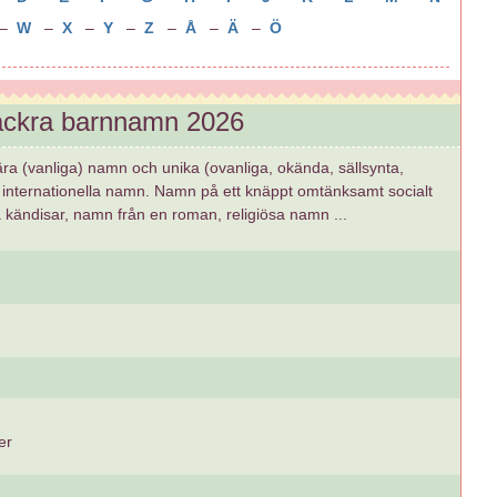
–
W
–
X
–
Y
–
Z
–
Å
–
Ä
–
Ö
vackra barnnamn 2026
ära (vanliga) namn och unika (ovanliga, okända, sällsynta,
internationella namn. Namn på ett knäppt omtänksamt socialt
å kändisar, namn från en roman, religiösa namn ...
er