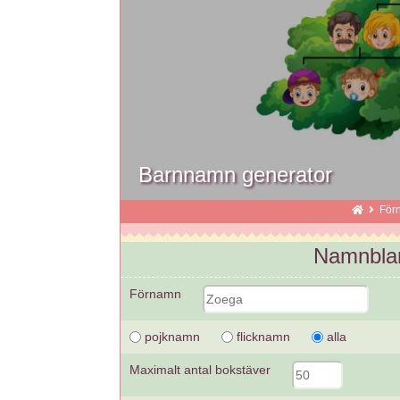
Barnnamn generator
För
Namnblan
Förnamn
pojknamn
flicknamn
alla
Maximalt antal bokstäver