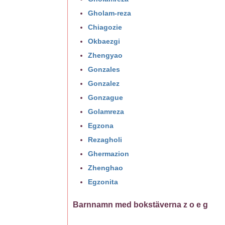
Gholam-reza
Chiagozie
Okbaezgi
Zhengyao
Gonzales
Gonzalez
Gonzague
Golamreza
Egzona
Rezagholi
Ghermazion
Zhenghao
Egzonita
Barnnamn med bokstäverna z o e g