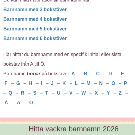
Barnnamn med 3 bokstäver
Barnnamn med 4 bokstäver
Barnnamn med 5 bokstäver
Barnnamn med 6 bokstäver
Här hittar du barnnamn med en specifik initial eller sista
bokstav från A till Ö.
Barnnamn
börjar
på bokstäver:
A
–
B
–
C
–
D
–
E
–
F
–
G
–
H
–
I
–
J
–
K
–
L
–
M
–
N
–
O
–
P
–
Q
–
R
–
S
–
T
–
U
–
V
–
W
–
X
–
Y
–
Z
–
Å
–
Ä
–
Ö
Hitta vackra barnnamn 2026