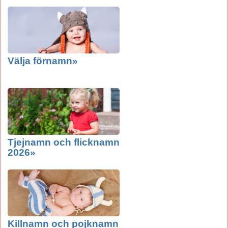
Välja förnamn»
Tjejnamn och flicknamn
2026»
Killnamn och pojknamn