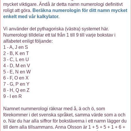
mycket viktigare. Ändå är detta namn numerologi definitivt
roligt att göra.
Beräkna numerologin för ditt namn mycket
enkelt med vår kalkylator.
Vi använder det pythagoriska (västra) systemet här.
Numerologi tilldelar ett tal från 1 till 9 till varje bokstav i
alfabetet enligt följande:
1 - A, J en S
2 - B, K en T
3 - C, L en U
4 - D, M en V
5 - E, N en W
6 - F, O en X
7 - G, P en Y
8 - H, Q en Z
9 - I en R
Namnet nummerologi räknar med å, ä och ö, som
förekommer i det svenska språket, samma värde som a och
o. När du har alla siffror för bokstäverna i ett namn lägger du
till dem alla tillsammans. Anna Olsson är 1 + 5 + 5 + 1 + 6 +